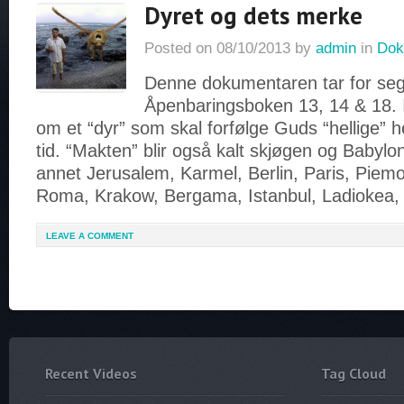
Dyret og dets merke
Posted on
08/10/2013
by
admin
in
Dok
Denne dokumentaren tar for seg
Åpenbaringsboken 13, 14 & 18. I 
om et “dyr” som skal forfølge Guds “hellige” he
tid. “Makten” blir også kalt skjøgen og Babylon
annet Jerusalem, Karmel, Berlin, Paris, Piem
Roma, Krakow, Bergama, Istanbul, Ladiokea,
LEAVE A COMMENT
Recent Videos
Tag Cloud