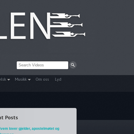
elsk
Musikk
Om oss
Lyd
t Posts
vem lover gjelder, apostelmøtet og