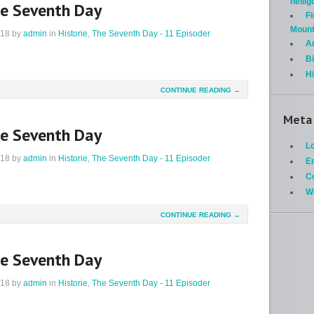
helli
he Seventh Day
Fi
Mount
018
by
admin
in
Historie
,
The Seventh Day - 11 Episoder
A
Bi
H
CONTINUE READING →
Meta
he Seventh Day
Lo
018
by
admin
in
Historie
,
The Seventh Day - 11 Episoder
En
C
W
CONTINUE READING →
he Seventh Day
018
by
admin
in
Historie
,
The Seventh Day - 11 Episoder