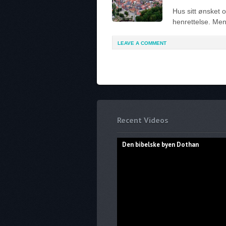
Hus sitt ønsket o
henrettelse. Me
LEAVE A COMMENT
Recent Videos
Den bibelske byen Dothan