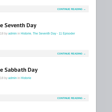
CONTINUE READING →
he Seventh Day
018
by
admin
in
Historie
,
The Seventh Day - 11 Episoder
CONTINUE READING →
he Sabbath Day
018
by
admin
in
Historie
CONTINUE READING →