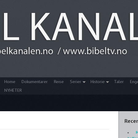
Home
Dokumentarer
Reise
Serier
Historie
Taler
Eng
NYHETER
Recen
H