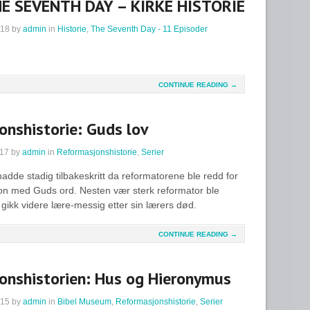
HE SEVENTH DAY – KIRKE HISTORIE
018
by
admin
in
Historie
,
The Seventh Day - 11 Episoder
CONTINUE READING →
onshistorie: Guds lov
017
by
admin
in
Reformasjonshistorie
,
Serier
dde stadig tilbakeskritt da reformatorene ble redd for
sjon med Guds ord. Nesten vær sterk reformator ble
 gikk videre lære-messig etter sin lærers død.
CONTINUE READING →
onshistorien: Hus og Hieronymus
015
by
admin
in
Bibel Museum
,
Reformasjonshistorie
,
Serier