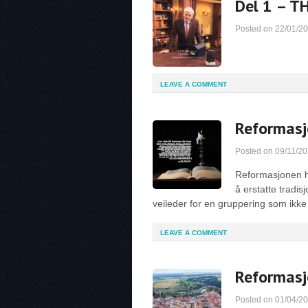
Del 1 – T
Posted on
22/01/2
LEAVE A COMMENT
Reformasj
Posted on
09/11/2
Reformasjonen ha
å erstatte tradi
veileder for en gruppering som ikke
LEAVE A COMMENT
Reformasj
Posted on
01/04/2