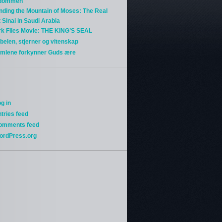
gdommen
nding the Mountain of Moses: The Real
 Sinai in Saudi Arabia
rk Files Movie: THE KING’S SEAL
belen, stjerner og vitenskap
imlene forkynner Guds ære
g in
tries feed
omments feed
ordPress.org