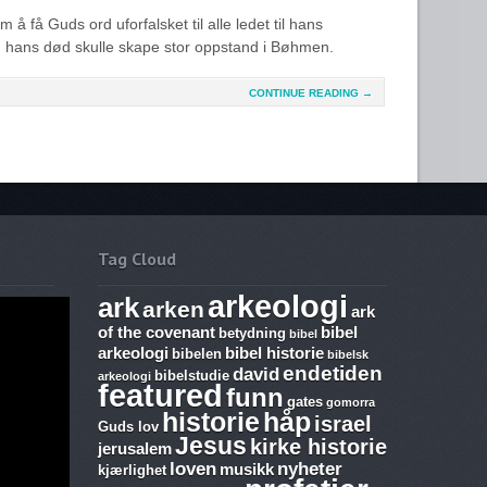
m å få Guds ord uforfalsket til alle ledet til hans
n hans død skulle skape stor oppstand i Bøhmen.
CONTINUE READING →
Tag Cloud
arkeologi
ark
arken
ark
of the covenant
bibel
betydning
bibel
arkeologi
bibel historie
bibelen
bibelsk
endetiden
david
bibelstudie
arkeologi
featured
funn
gates
gomorra
historie
håp
israel
Guds lov
Jesus
kirke historie
jerusalem
loven
nyheter
musikk
kjærlighet