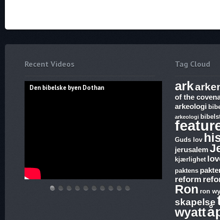
Recent Videos
Tag Cloud
ark
arke
Den bibelske byen Dothan
of the coven
arkeologi
bib
bibels
arkeologi
featur
hi
Guds lov
J
jerusalem
lov
kjærlighet
pakte
paktens
reform
ref
Ron
ron wy
Den
Hvem
THE
Discoveries
WHAT
17.
The
Abraham,
Vandringsmann
Bibelske
skapelse
bibelske
lover
ARK
of
ARE
Ezekiel,
Harlot,
Isak
–
Pafos
å
wyatt
byen
gjelder,
AND
Ron
SUNDAY
Revelation,
Joash
og
Kristen