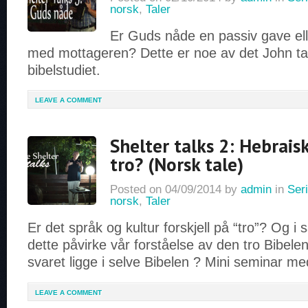
norsk
,
Taler
Er Guds nåde en passiv gave ell
med mottageren? Dette er noe av det John tar
bibelstudiet.
LEAVE A COMMENT
Shelter talks 2: Hebraisk
tro? (Norsk tale)
Posted on
04/09/2014
by
admin
in
Seri
norsk
,
Taler
Er det språk og kultur forskjell på “tro”? Og i 
dette påvirke vår forståelse av den tro Bibel
svaret ligge i selve Bibelen ? Mini seminar m
LEAVE A COMMENT