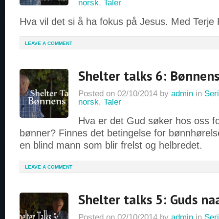
norsk
,
Taler
Hva vil det si å ha fokus på Jesus. Med Terje
LEAVE A COMMENT
Shelter talks 6: Bønnen
Posted on
02/10/2014
by
admin
in
Seri
norsk
,
Taler
Hva er det Gud søker hos oss f
bønner? Finnes det betingelse for bønnhørels
en blind mann som blir frelst og helbredet.
LEAVE A COMMENT
Shelter talks 5: Guds na
Posted on
02/10/2014
by
admin
in
Seri