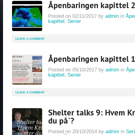
Åpenbaringen kapittel 
Posted on
02/11/2017
by
admin
in
Åpen
kapittel
,
Serier
LEAVE A COMMENT
Åpenbaringen kapittel 
Posted on
05/10/2017
by
admin
in
Åpen
kapittel
,
Serier
LEAVE A COMMENT
Shelter talks 9: Hvem Kr
du på`?
Posted on
20/10/2014
by
admin
in
Seri