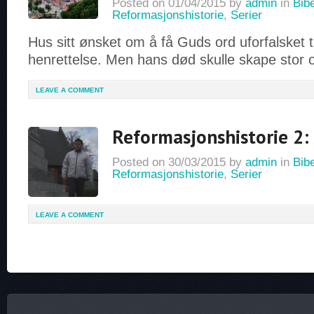
Posted on
01/04/2015
by
admin
in
Bib
Reformasjonshistorie
,
Serier
Hus sitt ønsket om å få Guds ord uforfalsket til
henrettelse. Men hans død skulle skape stor
LEAVE A COMMENT
Reformasjonshistorie 2:
Posted on
30/03/2015
by
admin
in
Bib
Reformasjonshistorie
,
Serier
LEAVE A COMMENT