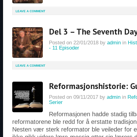
LEAVE A COMMENT
Del 3 – The Seventh Da
Posted on
22/01/2018
by
admin
in
Hist
- 11 Episoder
LEAVE A COMMENT
Reformasjonshistorie: G
Posted on
09/11/2017
by
admin
in
Ref
Serier
Reformasjonen hadde stadig tilb
reformatorene ble redd for å erstatte tradisj
Nesten vær sterk reformator ble veileder for