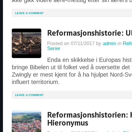
ikke gikk videre lære-messig etter sin lærers 
LEAVE A COMMENT
Reformasjonshistorie: Ul
Posted on
07/11/2017
by
admin
in
Ref
Serier
Enda en skikkelse i Europas his
bringe Bibelen ut til folket ved å oversette det t
Zwingly er mest kjent for å ha hjulpet Nord-Sve
influert territorium.
LEAVE A COMMENT
Reformasjonshistorien: 
Hieronymus