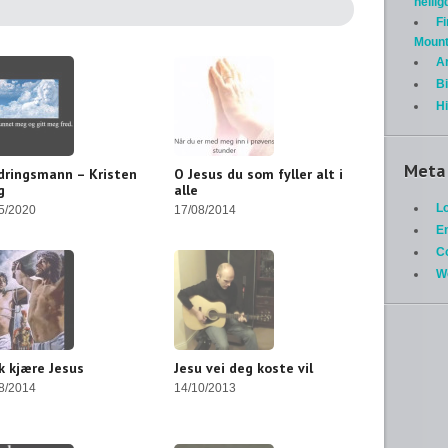
helli
Fi
Mount
A
Bi
H
Meta
dringsmann – Kristen
O Jesus du som fyller alt i
g
alle
Lo
5/2020
17/08/2014
En
C
W
k kjære Jesus
Jesu vei deg koste vil
8/2014
14/10/2013