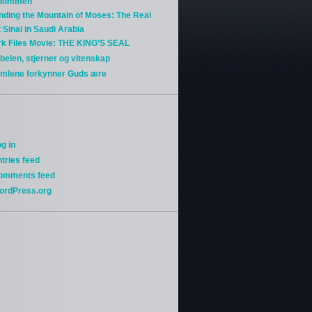
gdommen
nding the Mountain of Moses: The Real
 Sinai in Saudi Arabia
rk Files Movie: THE KING’S SEAL
belen, stjerner og vitenskap
imlene forkynner Guds ære
g in
tries feed
omments feed
ordPress.org