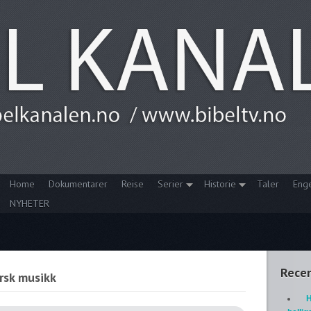
Home
Dokumentarer
Reise
Serier
Historie
Taler
Eng
NYHETER
Recen
rsk musikk
H