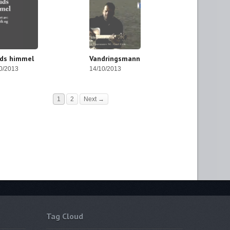
uds himmel
Vandringsmann
0/2013
14/10/2013
1
2
Next →
Tag Cloud