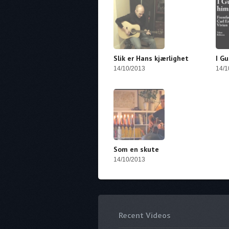
Slik er Hans kjærlighet
I G
14/10/2013
14/1
Som en skute
14/10/2013
Recent Videos