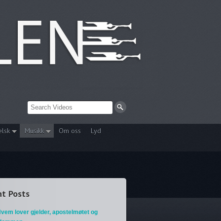
elsk
Musikk
Om oss
Lyd
t Posts
vem lover gjelder, apostelmøtet og