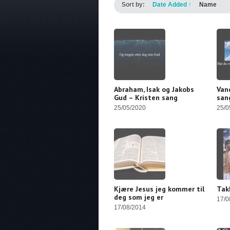
Sort by:
Date Added
↑
Name
Abraham, Isak og Jakobs
Van
Gud – Kristen sang
san
25/05/2020
25/0
Kjære Jesus jeg kommer til
Tak
deg som jeg er
17/0
17/08/2014