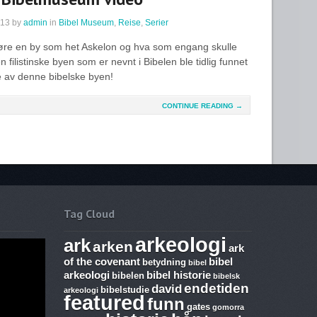
013
by
admin
in
Bibel Museum
,
Reise
,
Serier
 høre en by som het Askelon og hva som engang skulle
filistinske byen som er nevnt i Bibelen ble tidlig funnet
e av denne bibelske byen!
CONTINUE READING →
Tag Cloud
arkeologi
ark
arken
ark
of the covenant
bibel
betydning
bibel
arkeologi
bibel historie
bibelen
bibelsk
endetiden
david
bibelstudie
arkeologi
featured
funn
gates
gomorra