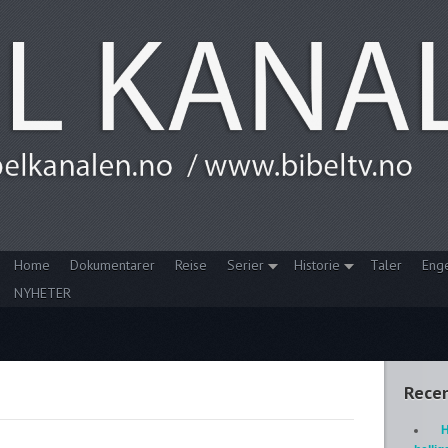
Home
Dokumentarer
Reise
Serier
Historie
Taler
Eng
NYHETER
Recen
H