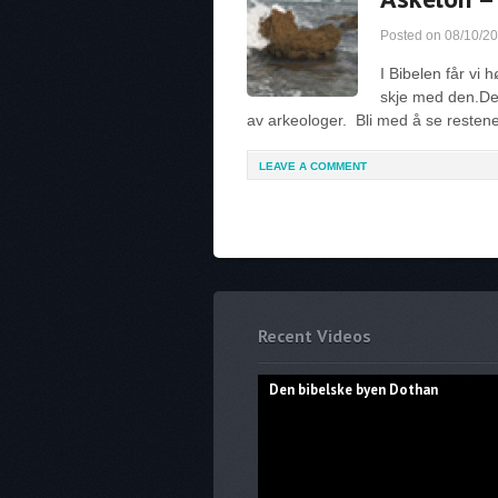
Posted on
08/10/2
I Bibelen får vi
skje med den.Den 
av arkeologer. Bli med å se resten
LEAVE A COMMENT
Recent Videos
Den bibelske byen Dothan