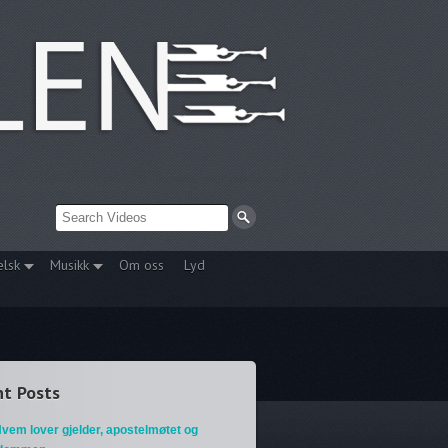
elsk
Musikk
Om oss
Lyd
t Posts
vem lover gjelder, apostelmøtet og