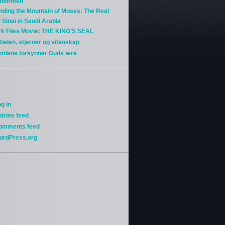
gdommen
nding the Mountain of Moses: The Real
 Sinai in Saudi Arabia
rk Files Movie: THE KING’S SEAL
belen, stjerner og vitenskap
imlene forkynner Guds ære
g in
tries feed
omments feed
ordPress.org