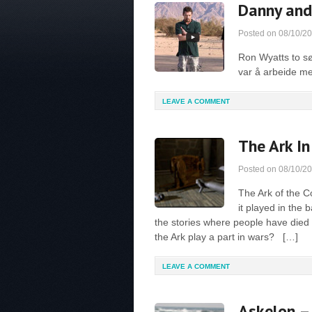
Danny and 
Posted on
08/10/2
Ron Wyatts to sø
var å arbeide me
LEAVE A COMMENT
The Ark In
Posted on
08/10/2
The Ark of the C
it played in the
the stories where people have died t
the Ark play a part in wars? […]
LEAVE A COMMENT
Askelon –