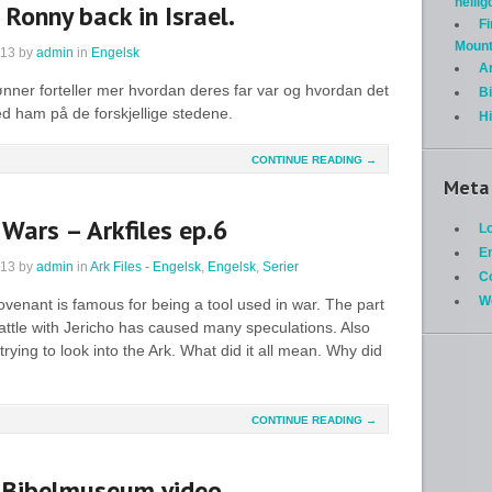
helli
Ronny back in Israel.
Fi
Mount
013
by
admin
in
Engelsk
A
nner forteller mer hvordan deres far var og hvordan det
Bi
d ham på de forskjellige stedene.
H
CONTINUE READING →
Meta
 Wars – Arkfiles ep.6
Lo
En
013
by
admin
in
Ark Files - Engelsk
,
Engelsk
,
Serier
C
W
ovenant is famous for being a tool used in war. The part
 battle with Jericho has caused many speculations. Also
rying to look into the Ark. What did it all mean. Why did
CONTINUE READING →
 Bibelmuseum video