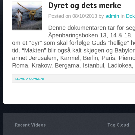
Dyret og dets merke
Posted on
08/10/2013
by
admin
in
Dok
Denne dokumentaren tar for seg
Åpenbaringsboken 13, 14 & 18. I 
om et “dyr” som skal forfølge Guds “hellige” he
tid. “Makten” blir også kalt skjøgen og Babylon
annet Jerusalem, Karmel, Berlin, Paris, Piem
Roma, Krakow, Bergama, Istanbul, Ladiokea,
LEAVE A COMMENT
Recent Videos
Tag Cloud