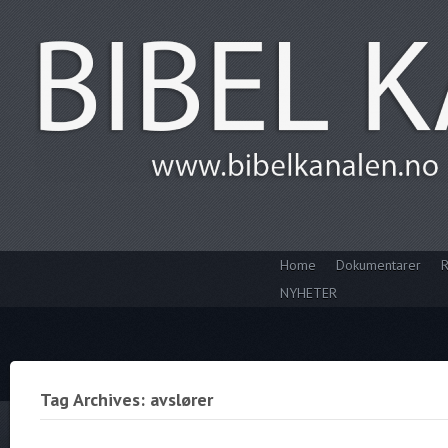
Home
Dokumentarer
R
NYHETER
Tag Archives: avslører