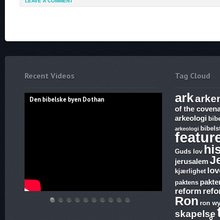
LEAVE A COMMENT
Recent Videos
Tag Cloud
ark
arke
Den bibelske byen Dothan
of the coven
arkeologi
bib
bibels
arkeologi
featur
hi
Guds lov
J
jerusalem
lov
kjærlighet
pakte
paktens
reform
ref
Ron
ron wy
Den
Hvem
THE
Discoveries
WHAT
17.
The
Abraham,
Vandringsmann
Bibelske
skapelse
bibelske
lover
ARK
of
ARE
Ezekiel,
Harlot,
Isak
–
Pafos