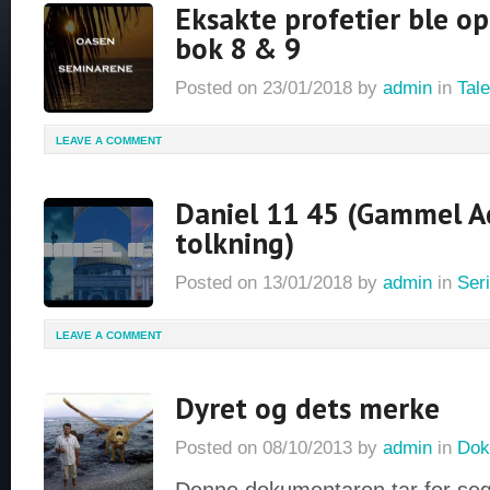
Eksakte profetier ble op
bok 8 & 9
Posted on
23/01/2018
by
admin
in
Tale
LEAVE A COMMENT
Daniel 11 45 (Gammel A
tolkning)
Posted on
13/01/2018
by
admin
in
Seri
LEAVE A COMMENT
Dyret og dets merke
Posted on
08/10/2013
by
admin
in
Dok