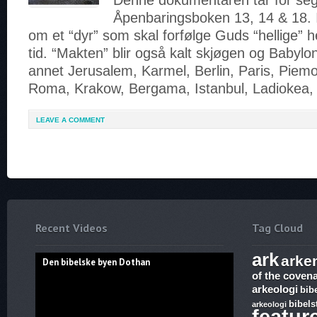
Denne dokumentaren tar for seg
Åpenbaringsboken 13, 14 & 18. I 
om et “dyr” som skal forfølge Guds “hellige” he
tid. “Makten” blir også kalt skjøgen og Babylon
annet Jerusalem, Karmel, Berlin, Paris, Piem
Roma, Krakow, Bergama, Istanbul, Ladiokea,
LEAVE A COMMENT
Recent Videos
Tag Cloud
ark
arke
Den bibelske byen Dothan
of the coven
arkeologi
bib
bibels
arkeologi
featur