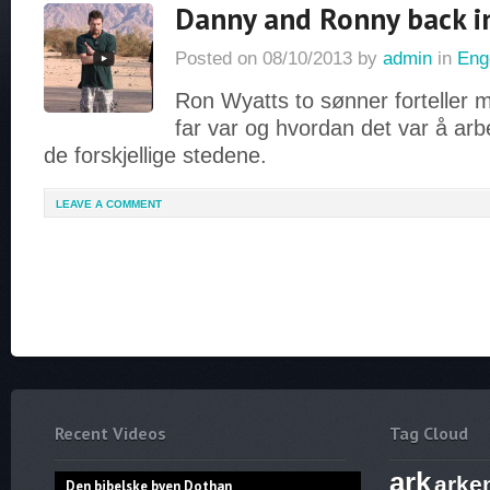
Danny and Ronny back in
Posted on
08/10/2013
by
admin
in
Eng
Ron Wyatts to sønner forteller 
far var og hvordan det var å a
de forskjellige stedene.
LEAVE A COMMENT
Recent Videos
Tag Cloud
ark
arke
Den bibelske byen Dothan