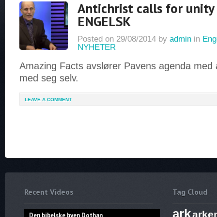
Antichrist calls for unity
ENGELSK
Posted on
29/08/2014
by
admin
in
Eng
NYHETER
Amazing Facts avslører Pavens agenda med å
med seg selv.
LEAVE A COMMENT
Recent Videos
Tag Cloud
ark
arke
Den bibelske byen Dothan