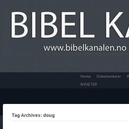
Home
Dokumentarer
R
NYHETER
Tag Archives: doug