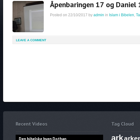
Åpenbaringen 17 og Daniel
Posted on
22/10/2017
by
admin
in
Islam i Bibelen
,
Ta
LEAVE A COMMENT
Recent Videos
Tag Cloud
ark
arke
Den bibelske byen Dothan