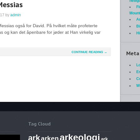
helli
Messias
Fi
Mount
017
by
admin
A
 Messias også for David. På hvilket måte profeterte
Bi
as og kan det åpenbare for jøder at Han virkelig var
H
Meta
CONTINUE READING →
Lo
En
C
W
Tag Cloud
arkeologi
ark
arken
ark