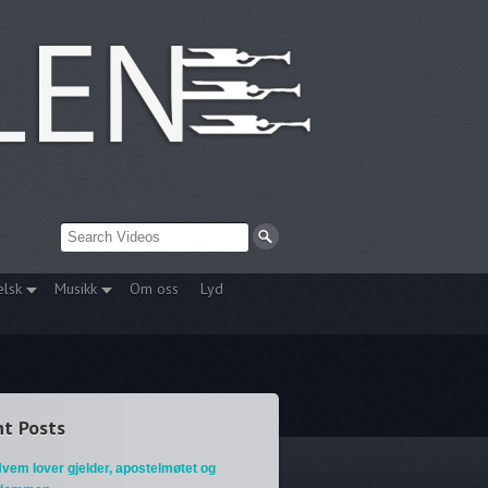
elsk
Musikk
Om oss
Lyd
t Posts
vem lover gjelder, apostelmøtet og