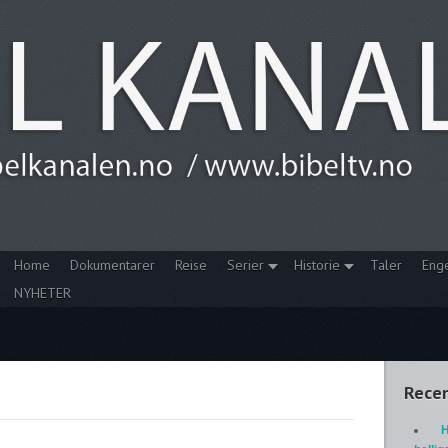
Home
Dokumentarer
Reise
Serier
Historie
Taler
Eng
NYHETER
Recen
H