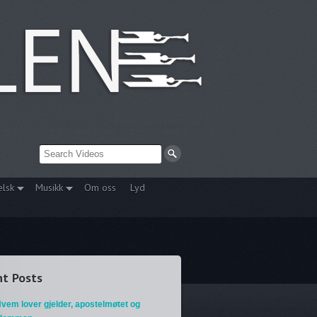
elsk
Musikk
Om oss
Lyd
t Posts
vem lover gjelder, apostelmøtet og