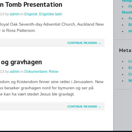
helli
n Tomb Presentation
Fi
Mount
014
by
admin
in
Engelsk
,
Engelske taler
A
 Royal Oak Seventh-day Adventist Church, Auckland New
Bi
 is Ross Patterson.
H
CONTINUE READING →
Meta
 og gravhagen
Lo
En
013
by
admin
in
Dokumentarer
,
Reise
C
W
dom og Kristendom finner sine røtter i Jerusalem. New
s besøker gravhagen nord for bymuren og ser på
te kan ha vært stedet Jesus ble gravlagt.
CONTINUE READING →