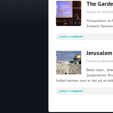
The Garde
Posted on
23/06/2
Presentation at
Zealand Speaker
LEAVE A COMMENT
Jerusalem
Posted on
08/10/2
Både Islam, Jøde
Zealanderen Ros
hvilket beviser som er der på at det
LEAVE A COMMENT