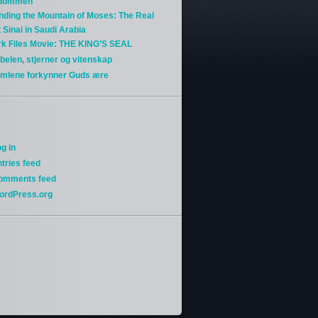
gdommen
nding the Mountain of Moses: The Real
 Sinai in Saudi Arabia
rk Files Movie: THE KING’S SEAL
belen, stjerner og vitenskap
imlene forkynner Guds ære
g in
tries feed
omments feed
ordPress.org