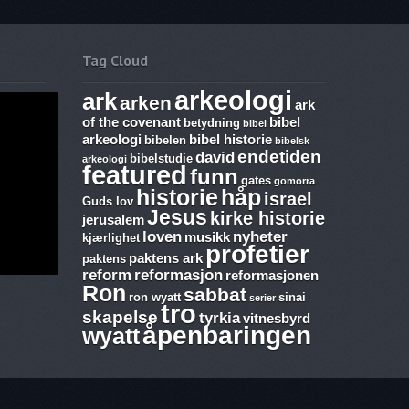
Tag Cloud
arkeologi
ark
arken
ark
of the covenant
bibel
betydning
bibel
arkeologi
bibel historie
bibelen
bibelsk
endetiden
david
bibelstudie
arkeologi
featured
funn
gates
gomorra
historie
håp
israel
Guds lov
Jesus
kirke historie
jerusalem
loven
nyheter
musikk
kjærlighet
profetier
paktens ark
paktens
reform
reformasjon
reformasjonen
Ron
sabbat
ron wyatt
sinai
serier
tro
m,
ringsmann
ibelske
skapelse
tyrkia
vitnesbyrd
afos
åpenbaringen
wyatt
ten