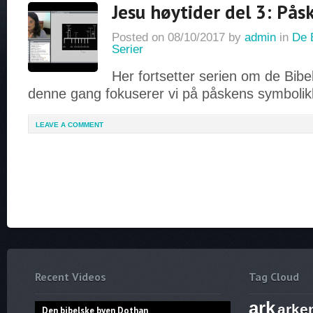
Jesu høytider del 3: Pås
Posted on
08/10/2017
by
admin
in
De 
Serier
Her fortsetter serien om de Bibe
denne gang fokuserer vi på påskens symbolik
LEAVE A COMMENT
Recent Videos
Tag Cloud
ark
arke
Den bibelske byen Dothan