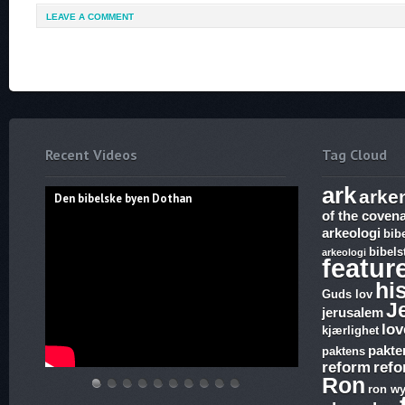
LEAVE A COMMENT
Recent Videos
Tag Cloud
ark
arke
Den bibelske byen Dothan
of the coven
arkeologi
bib
bibels
arkeologi
featur
hi
Guds lov
J
jerusalem
lov
kjærlighet
pakte
paktens
reform
ref
Ron
ron wy
Den
Hvem
THE
Discoveries
WHAT
17.
The
Abraham,
Vandringsmann
Bibelske