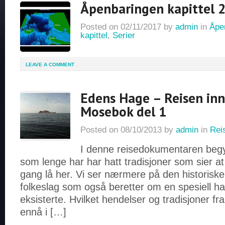
Åpenbaringen kapittel 
Posted on
02/11/2017
by
admin
in
Åpen
kapittel
,
Serier
LEAVE A COMMENT
Edens Hage – Reisen inn 
Mosebok del 1
Posted on
08/10/2013
by
admin
in
Rei
I denne reisedokumentaren begy
som lenge har har hatt tradisjoner som sier 
gang lå her. Vi ser nærmere på den historisk
folkeslag som også beretter om en spesiell h
eksisterte. Hvilket hendelser og tradisjoner f
ennå i […]