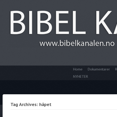
Home
Dokumentarer
R
NYHETER
Tag Archives: håpet