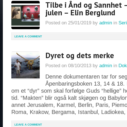
Tilbe i Ånd og Sannhet 
julen – Elin Berglund
Posted on
25/01/2019
by
admin
in
Seri
LEAVE A COMMENT
Dyret og dets merke
Posted on
08/10/2013
by
admin
in
Dok
Denne dokumentaren tar for seg
Åpenbaringsboken 13, 14 & 18. I 
om et “dyr” som skal forfølge Guds “hellige” he
tid. “Makten” blir også kalt skjøgen og Babylon
annet Jerusalem, Karmel, Berlin, Paris, Piem
Roma, Krakow, Bergama, Istanbul, Ladiokea,
LEAVE A COMMENT