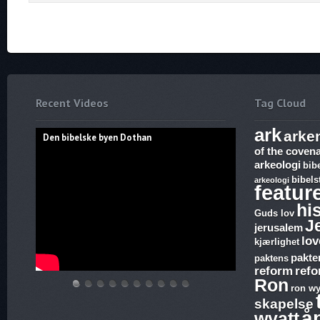
Recent Videos
Tag Cloud
ark
arke
Den bibelske byen Dothan
of the coven
arkeologi
bib
bibels
arkeologi
featur
hi
Guds lov
J
jerusalem
lov
kjærlighet
pakte
paktens
reform
ref
Ron
ron wy
Den
Hvem
THE
Discoveries
WHAT
17.
The
Abraham,
Vandringsmann
Bibelske
skapelse
bibelske
lover
ARK
of
ARE
Ezekiel,
Harlot,
Isak
–
Pafos
å
wyatt