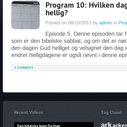
Program 10: Hvilken dag
hellig?
Posted on
08/10/2013
by
admin
in
Pro
Episode 5. Denne episoden tar f
som er den bibelske sabbat, og om det er nø
den dagen Gud helliget og velsignet den dag
endret helligdagene er også nevnt i denne ep
2 COMMENTS
Recent Videos
Tag Cloud
ark
arke
Den bibelske byen Dothan