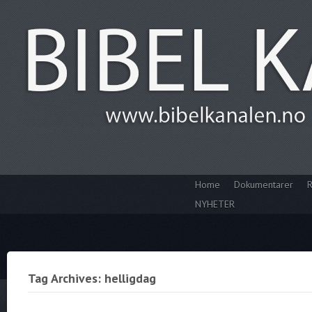
Home
Dokumentarer
R
NYHETER
Tag Archives: helligdag