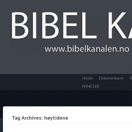
Home
Dokumentarer
R
NYHETER
Tag Archives: høytidene