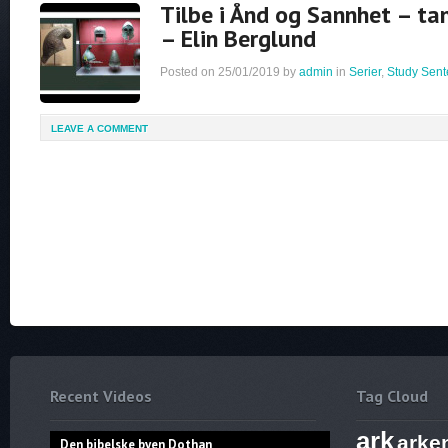
Tilbe i Ånd og Sannhet – tan
– Elin Berglund
Posted on
25/01/2019
by
admin
in
Serier
,
Study Sent
LEAVE A COMMENT
Recent Videos
Tag Cloud
ark
arke
Den bibelske byen Dothan