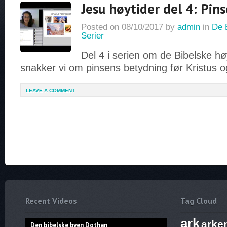
Jesu høytider del 4: Pi
Posted on
08/10/2017
by
admin
in
De 
Serier
Del 4 i serien om de Bibelske h
snakker vi om pinsens betydning før Kristus og
LEAVE A COMMENT
Recent Videos
Tag Cloud
ark
arke
Den bibelske byen Dothan