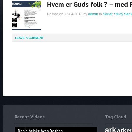
Hvem er Guds folk ? – med 
Posted on
13/04/2018
by
admin
in
Serier
,
Study Sent
LEAVE A COMMENT
Recent Videos
Tag Cloud
ark
arke
Den bibelske byen Dothan