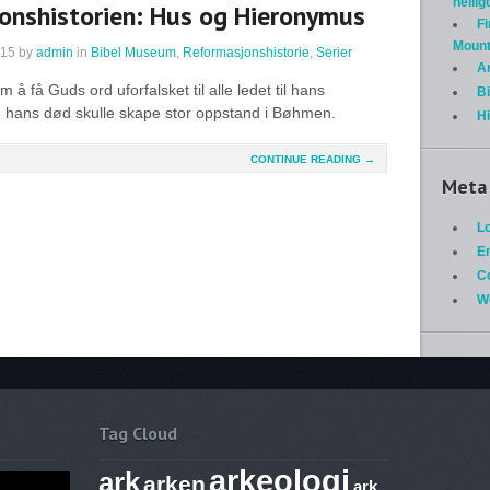
helli
onshistorien: Hus og Hieronymus
Fi
Mount
015
by
admin
in
Bibel Museum
,
Reformasjonshistorie
,
Serier
A
m å få Guds ord uforfalsket til alle ledet til hans
Bi
n hans død skulle skape stor oppstand i Bøhmen.
H
CONTINUE READING →
Meta
Lo
En
C
W
Tag Cloud
arkeologi
ark
arken
ark