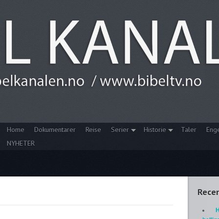
Home
Dokumentarer
Reise
Serier
Historie
Taler
Eng
NYHETER
Recen
H