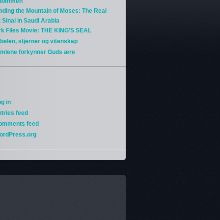
gdommen
nding the Mountain of Moses: The Real
 Sinai in Saudi Arabia
rk Files Movie: THE KING’S SEAL
belen, stjerner og vitenskap
imlene forkynner Guds ære
g in
tries feed
omments feed
ordPress.org