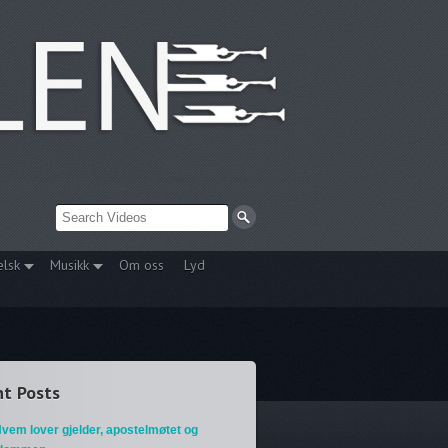
elsk
Musikk
Om oss
Lyd
t Posts
vem lover gjelder, apostelmøtet og