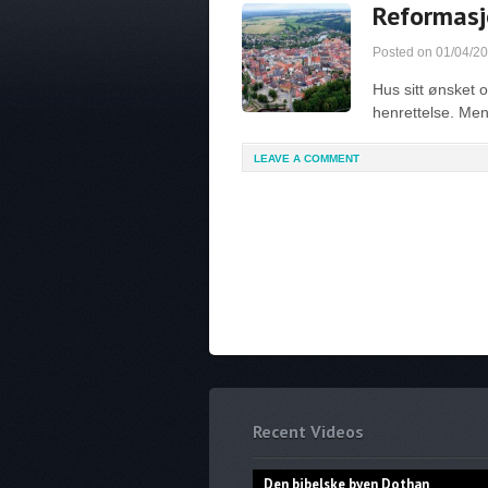
Reformasj
Posted on
01/04/2
Hus sitt ønsket o
henrettelse. Me
LEAVE A COMMENT
Recent Videos
Den bibelske byen Dothan