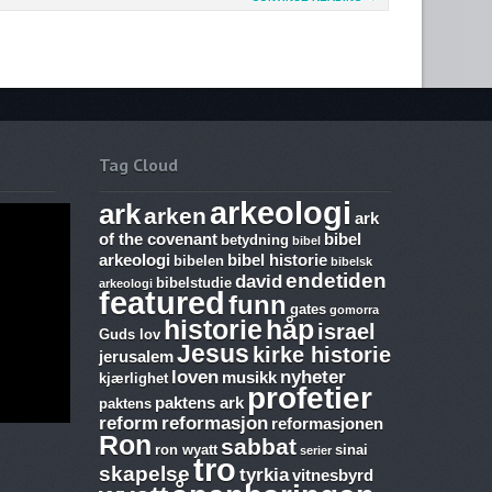
Tag Cloud
arkeologi
ark
arken
ark
of the covenant
bibel
betydning
bibel
arkeologi
bibel historie
bibelen
bibelsk
endetiden
david
bibelstudie
arkeologi
featured
funn
gates
gomorra
historie
håp
israel
Guds lov
Jesus
kirke historie
jerusalem
loven
nyheter
musikk
kjærlighet
profetier
paktens ark
paktens
reform
reformasjon
reformasjonen
Ron
sabbat
ron wyatt
sinai
serier
tro
m,
ringsmann
ibelske
skapelse
tyrkia
vitnesbyrd
afos