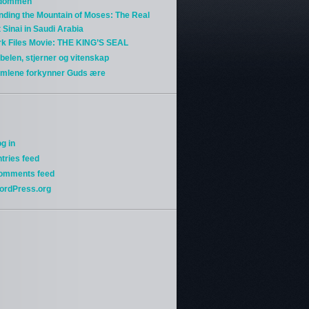
gdommen
nding the Mountain of Moses: The Real
 Sinai in Saudi Arabia
rk Files Movie: THE KING’S SEAL
belen, stjerner og vitenskap
imlene forkynner Guds ære
g in
tries feed
omments feed
ordPress.org