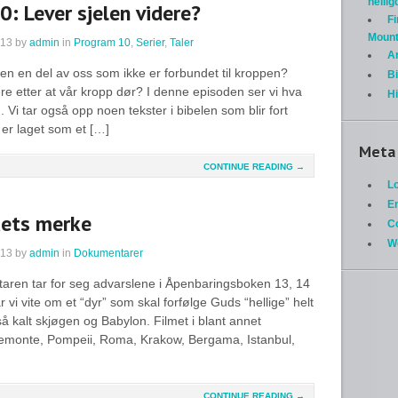
helli
: Lever sjelen videre?
Fi
Mount
013
by
admin
in
Program 10
,
Serier
,
Taler
A
len en del av oss som ikke er forbundet til kroppen?
Bi
ere etter at vår kropp dør? I denne episoden ser vi hva
H
 Vi tar også opp noen tekster i bibelen som blir fort
 er laget som et […]
Meta
CONTINUE READING →
Lo
En
dets merke
C
W
013
by
admin
in
Dokumentarer
ren tar for seg advarslene i Åpenbaringsboken 13, 14
år vi vite om et “dyr” som skal forfølge Guds “hellige” helt
gså kalt skjøgen og Babylon. Filmet i blant annet
Piemonte, Pompeii, Roma, Krakow, Bergama, Istanbul,
CONTINUE READING →