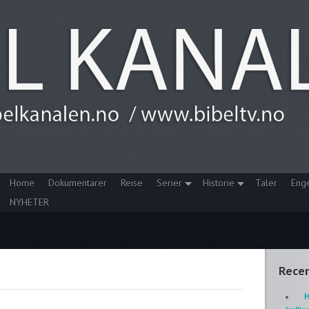
Home
Dokumentarer
Reise
Serier
Historie
Taler
Eng
NYHETER
Recen
H