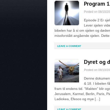
Program 10
Posted on
08/10/2
Episode 2 Er sje
Lever sjelen vid
bibelen har å si om sjelen og døden.
missforstått angående sjelen. Dette
LEAVE A COMMENT
Dyret og 
Posted on
08/10/2
Denne dokumenta
& 18. I bibelen f
fram til endens tid. “Makten” blir o
Jerusalem, Karmel, Berlin, Paris, 
Ladiokea, Efesos og mye […]
LEAVE A COMMENT