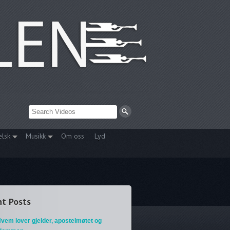
elsk
Musikk
Om oss
Lyd
t Posts
vem lover gjelder, apostelmøtet og