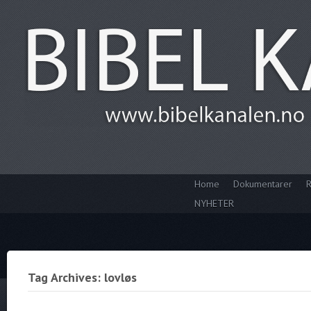
Home
Dokumentarer
R
NYHETER
Tag Archives: lovløs