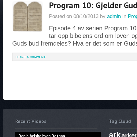
Program 10: Gjelder Guds
Posted on
08/10/2013
by
admin
in
Pro
Episode 4 av serien Program 1
tar opp bibelens ord om loven o
Guds bud fremdeles? Hva er det som er Guds
LEAVE A COMMENT
Recent Videos
Tag Cloud
ark
arke
Den bibelske byen Dothan