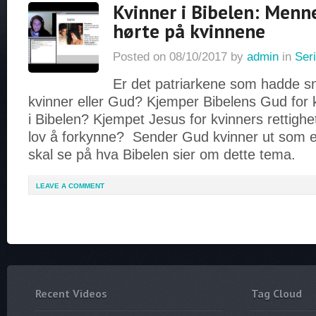
Kvinner i Bibelen: Menn
hørte på kvinnene
Posted on
08/10/2017
by
admin
in
Seri
Er det patriarkene som hadde s
kvinner eller Gud? Kjemper Bibelens Gud for k
i Bibelen? Kjempet Jesus for kvinners rettigh
lov å forkynne? Sender Gud kvinner ut som e
skal se på hva Bibelen sier om dette tema.
LEAVE A COMMENT
Recent Videos
Tag Cloud