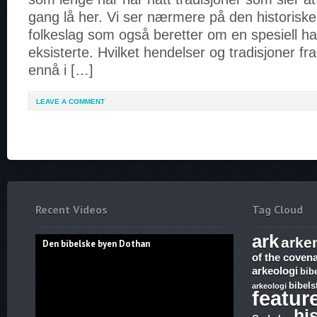
gang lå her. Vi ser nærmere på den historisk
folkeslag som også beretter om en spesiell h
eksisterte. Hvilket hendelser og tradisjoner f
ennå i […]
LEAVE A COMMENT
Recent Videos
Tag Cloud
ark
arke
Den bibelske byen Dothan
of the coven
arkeologi
bib
bibels
arkeologi
featur
hi