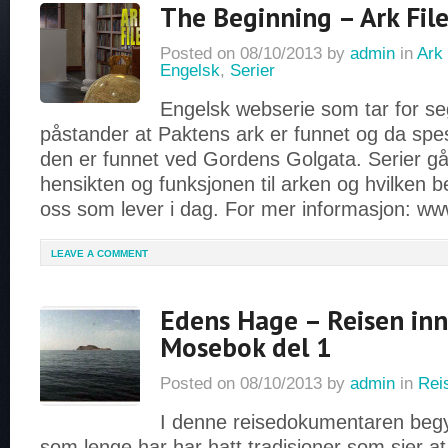
The Beginning – Ark File
Posted on
08/10/2013
by
admin
in
Ark 
Engelsk
,
Serier
Engelsk webserie som tar for seg
påstander at Paktens ark er funnet og da spes
den er funnet ved Gordens Golgata. Serier gå
hensikten og funksjonen til arken og hvilken b
oss som lever i dag. For mer informasjon: www
LEAVE A COMMENT
Edens Hage – Reisen inn 
Mosebok del 1
Posted on
08/10/2013
by
admin
in
Rei
I denne reisedokumentaren begy
som lenge har har hatt tradisjoner som sier 