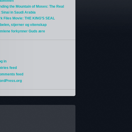
gdommen
nding the Mountain of Moses: The Real
 Sinai in Saudi Arabia
rk Files Movie: THE KING’S SEAL
belen, stjerner og vitenskap
imlene forkynner Guds ære
g in
tries feed
omments feed
ordPress.org