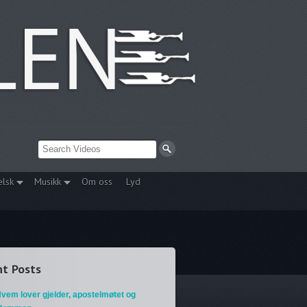
elsk
Musikk
Om oss
Lyd
t Posts
vem lover gjelder, apostelmøtet og