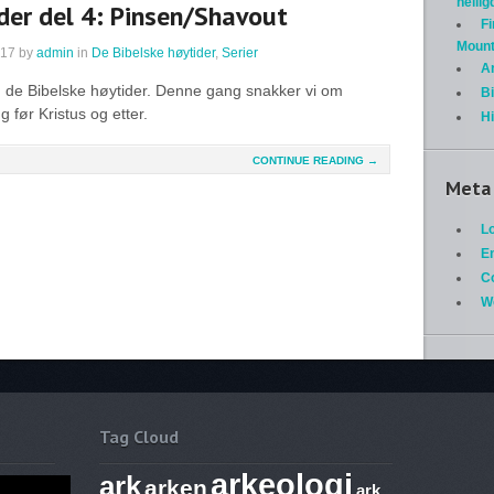
helli
der del 4: Pinsen/Shavout
Fi
Mount
017
by
admin
in
De Bibelske høytider
,
Serier
A
m de Bibelske høytider. Denne gang snakker vi om
Bi
 før Kristus og etter.
H
CONTINUE READING →
Meta
Lo
En
C
W
Tag Cloud
arkeologi
ark
arken
ark