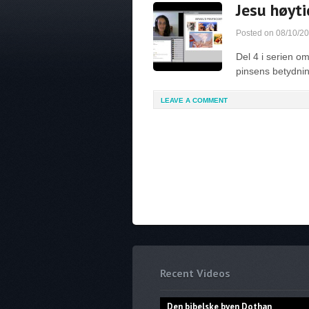
Jesu høyti
Posted on
08/10/2
Del 4 i serien o
pinsens betydning
LEAVE A COMMENT
Recent Videos
Den bibelske byen Dothan