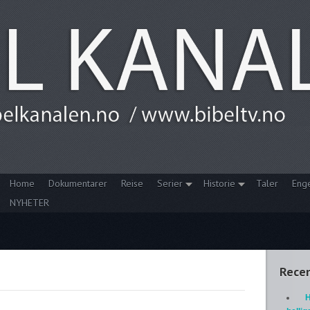
Home
Dokumentarer
Reise
Serier
Historie
Taler
Eng
NYHETER
Recen
H