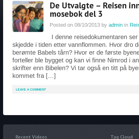
De Utvalgte – Reisen inn
mosebok del 3
Posted on
08/10/2013
by
admin
in
Rei
I denne reisedokumentaren ser
skjedde i tiden etter vannflommen. Hvor dro 
berømte Babels tårn? Hvor er de første byen
forteller ble bygget og kan vi finne Nimrod i an
skrifter enn Bibelen? Vi tar også en titt på b
kommet fra […]
LEAVE A COMMENT
Recent Videos
Tag Cloud