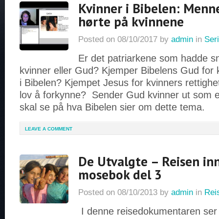
Kvinner i Bibelen: Menn
hørte på kvinnene
Posted on
08/10/2017
by
admin
in
Seri
Er det patriarkene som hadde s
kvinner eller Gud? Kjemper Bibelens Gud for k
i Bibelen? Kjempet Jesus for kvinners rettigh
lov å forkynne? Sender Gud kvinner ut som e
skal se på hva Bibelen sier om dette tema.
LEAVE A COMMENT
De Utvalgte – Reisen inn
mosebok del 3
Posted on
08/10/2013
by
admin
in
Rei
I denne reisedokumentaren ser