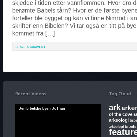
skjedde i tiden etter vannflommen. Hvor dro 
berømte Babels tårn? Hvor er de første byen
forteller ble bygget og kan vi finne Nimrod i an
skrifter enn Bibelen? Vi tar også en titt på b
kommet fra […]
LEAVE A COMMENT
Recent Videos
Tag Cloud
ark
arke
Den bibelske byen Dothan
of the coven
arkeologi
bib
bibels
arkeologi
featur