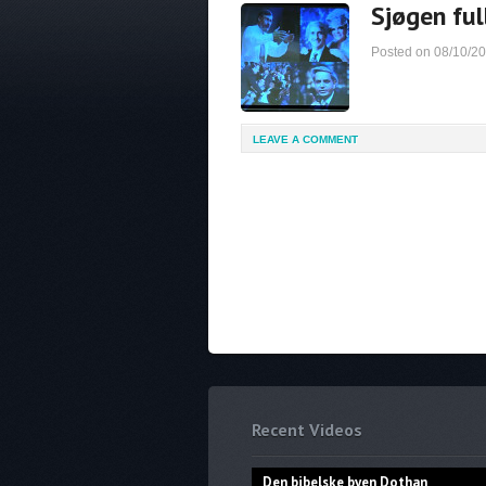
Sjøgen ful
Posted on
08/10/2
LEAVE A COMMENT
Recent Videos
Den bibelske byen Dothan