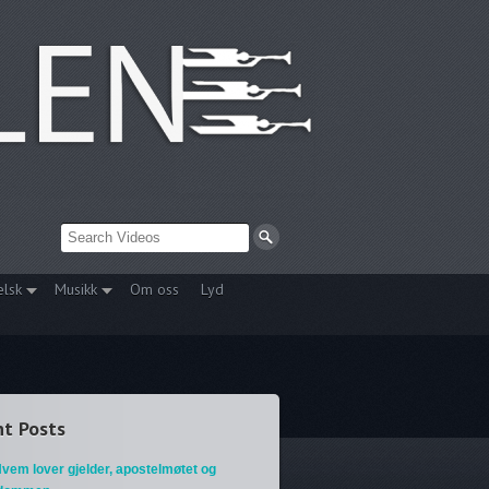
elsk
Musikk
Om oss
Lyd
t Posts
vem lover gjelder, apostelmøtet og