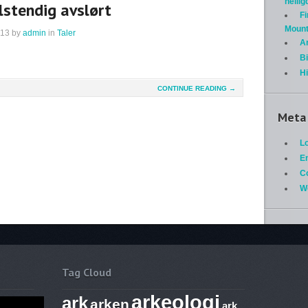
helli
lstendig avslørt
Fi
Mount
013
by
admin
in
Taler
A
Bi
H
CONTINUE READING →
Meta
Lo
En
C
W
Tag Cloud
arkeologi
ark
arken
ark