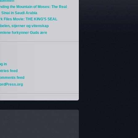
gdommen
nding the Mountain of Moses: The Real
 Sinai in Saudi Arabia
rk Files Movie: THE KING’S SEAL
belen, stjerner og vitenskap
imlene forkynner Guds ære
g in
tries feed
omments feed
ordPress.org