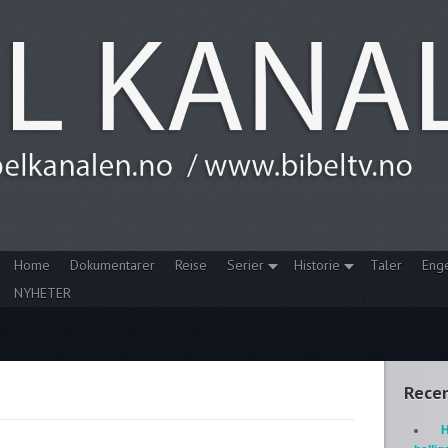
Home
Dokumentarer
Reise
Serier
Historie
Taler
Eng
NYHETER
Recen
H