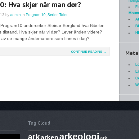
helli
0: Hva skjer når man dør?
Fi
Mount
013
by
admin
in
Program 10
,
Serier
,
Taler
A
i Program10 undersøker Steinar Berglund hva Bibelen
Bi
 tilstand. Hva skjer når vi dør? Lever ånden videre?
H
att av de mange åndemanere som finnes i dag?
Meta
CONTINUE READING →
Lo
En
C
W
Tag Cloud
arkeologi
ark
arken
ark