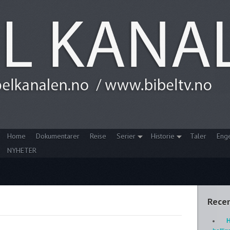
Home
Dokumentarer
Reise
Serier
Historie
Taler
Eng
NYHETER
Recen
H