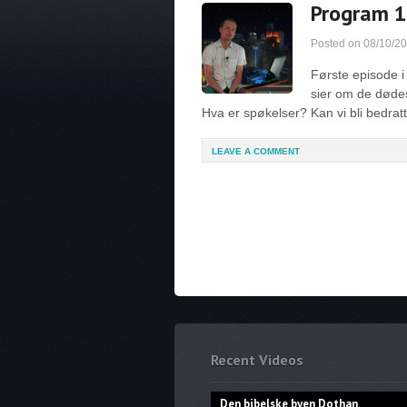
Program 1
Posted on
08/10/2
Første episode 
sier om de dødes
Hva er spøkelser? Kan vi bli bedr
LEAVE A COMMENT
Recent Videos
Den bibelske byen Dothan