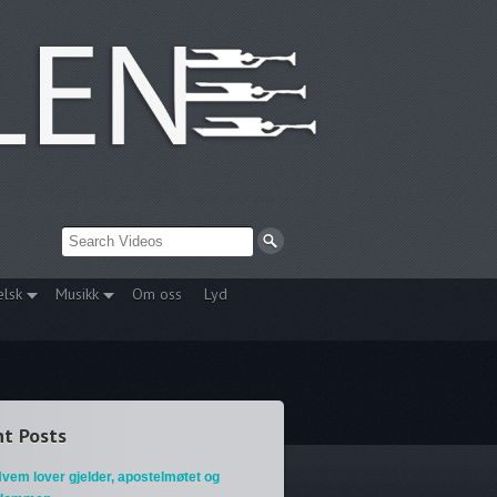
elsk
Musikk
Om oss
Lyd
t Posts
vem lover gjelder, apostelmøtet og