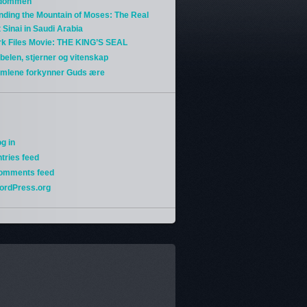
gdommen
nding the Mountain of Moses: The Real
 Sinai in Saudi Arabia
rk Files Movie: THE KING’S SEAL
belen, stjerner og vitenskap
imlene forkynner Guds ære
g in
tries feed
omments feed
ordPress.org