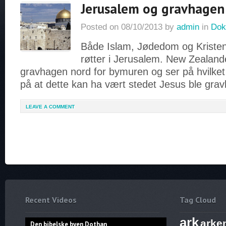
Jerusalem og gravhagen
Posted on
08/10/2013
by
admin
in
Dok
Både Islam, Jødedom og Kristen
røtter i Jerusalem. New Zealan
gravhagen nord for bymuren og ser på hvilket
på at dette kan ha vært stedet Jesus ble gravl
LEAVE A COMMENT
Recent Videos
Tag Cloud
ark
arke
Den bibelske byen Dothan