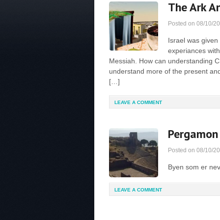
The Ark An
Posted on
08/10/2
Israel was given
experiances with
Messiah. How can understanding Chr
understand more of the present and
[…]
LEAVE A COMMENT
Pergamon
Posted on
08/10/2
Byen som er nev
LEAVE A COMMENT