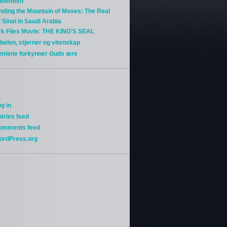
gdommen
nding the Mountain of Moses: The Real
 Sinai in Saudi Arabia
rk Files Movie: THE KING’S SEAL
belen, stjerner og vitenskap
imlene forkynner Guds ære
g in
tries feed
omments feed
ordPress.org