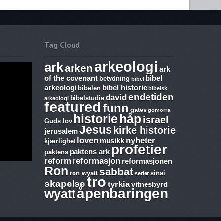
Tag Cloud
arkeologi
ark
arken
ark
of the covenant
bibel
betydning
bibel
arkeologi
bibel historie
bibelen
bibelsk
endetiden
david
bibelstudie
arkeologi
featured
funn
gates
gomorra
historie
håp
israel
Guds lov
Jesus
kirke historie
jerusalem
loven
nyheter
musikk
kjærlighet
profetier
paktens ark
paktens
reform
reformasjon
reformasjonen
Ron
sabbat
ron wyatt
sinai
serier
tro
m,
ringsmann
ibelske
skapelse
tyrkia
vitnesbyrd
afos
åpenbaringen
wyatt
ten