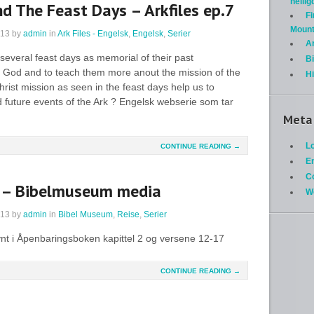
helli
d The Feast Days – Arkfiles ep.7
Fi
Mount
013
by
admin
in
Ark Files - Engelsk
,
Engelsk
,
Serier
A
 several feast days as memorial of their past
Bi
 God and to teach them more anout the mission of the
H
ist mission as seen in the feast days help us to
 future events of the Ark ? Engelsk webserie som tar
Meta
Lo
CONTINUE READING →
En
C
 – Bibelmuseum media
W
013
by
admin
in
Bibel Museum
,
Reise
,
Serier
nt i Åpenbaringsboken kapittel 2 og versene 12-17
CONTINUE READING →