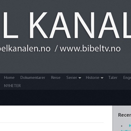
Home
Dokumentarer
Reise
Serier
Historie
Taler
Eng
NYHETER
Recen
H