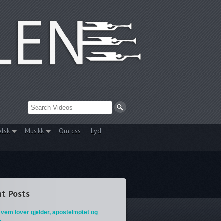
elsk
Musikk
Om oss
Lyd
t Posts
vem lover gjelder, apostelmøtet og