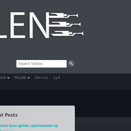
elsk
Musikk
Om oss
Lyd
t Posts
vem lover gjelder, apostelmøtet og