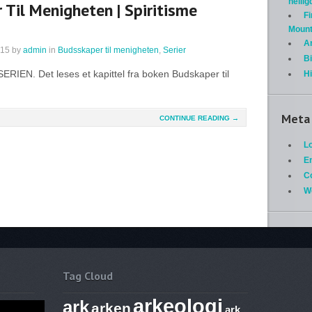
helli
Til Menigheten | Spiritisme
Fi
Mount
A
015
by
admin
in
Budsskaper til menigheten
,
Serier
Bi
RIEN. Det leses et kapittel fra boken Budskaper til
H
Meta
CONTINUE READING →
Lo
En
C
W
Tag Cloud
arkeologi
ark
arken
ark