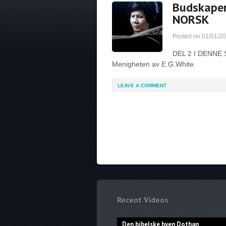
Budskaper 
NORSK
Posted on
01/01/2
DEL 2 I DENNE SE
Menigheten av E.G.White.
LEAVE A COMMENT
Recent Videos
Den bibelske byen Dothan