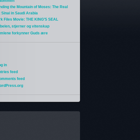
gdommen
nding the Mountain of Moses: The Real
 Sinai in Saudi Arabia
rk Files Movie: THE KING’S SEAL
belen, stjerner og vitenskap
imlene forkynner Guds ære
g in
tries feed
omments feed
ordPress.org