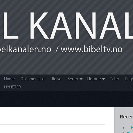
Home
Dokumentarer
Reise
Serier
Historie
Taler
Eng
NYHETER
Recen
H