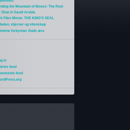
gdommen
nding the Mountain of Moses: The Real
 Sinai in Saudi Arabia
rk Files Movie: THE KING’S SEAL
belen, stjerner og vitenskap
imlene forkynner Guds ære
g in
tries feed
omments feed
ordPress.org