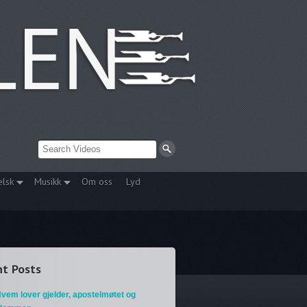
elsk
Musikk
Om oss
Lyd
t Posts
vem lover gjelder, apostelmøtet og