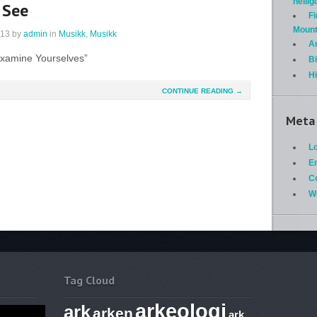
helli
 See
Fi
Mount
013
by
admin
in
Musikk
,
Musikk
A
Examine Yourselves”
Bi
H
CONTINUE READING →
Meta
Lo
En
C
W
Tag Cloud
arkeologi
ark
arken
ark