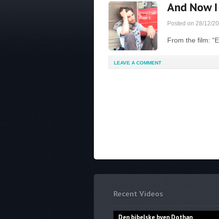
And Now I
Posted on
28/12/2
From the film: “
LEAVE A COMMENT
Recent Videos
Den bibelske byen Dothan