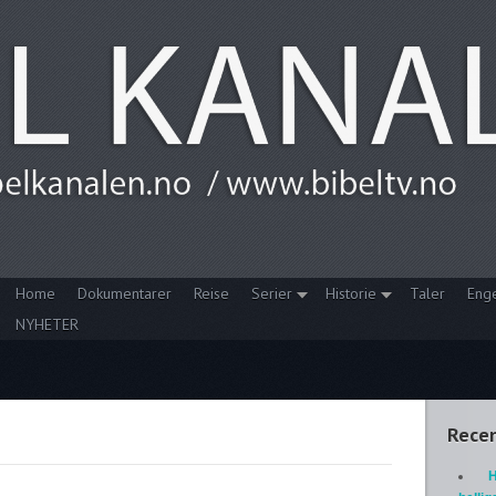
Home
Dokumentarer
Reise
Serier
Historie
Taler
Eng
NYHETER
Recen
H