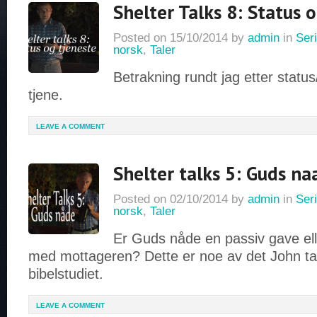
Shelter Talks 8: Status 
Posted on
15/10/2014
by
admin
in
Seri
norsk
,
Taler
Betrakning rundt jag etter status
tjene.
LEAVE A COMMENT
Shelter talks 5: Guds na
Posted on
02/10/2014
by
admin
in
Seri
norsk
,
Taler
Er Guds nåde en passiv gave ell
med mottageren? Dette er noe av det John tar
bibelstudiet.
LEAVE A COMMENT