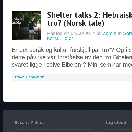
Shelter talks 2: Hebraisk
tro? (Norsk tale)
Posted on
04/09/2014
by
admin
in
Seri
norsk
,
Taler
Er det språk og kultur forskjell på “tro”? Og i 
dette påvirke vår forståelse av den tro Bibel
svaret ligge i selve Bibelen ? Mini seminar m
LEAVE A COMMENT
Recent Videos
Tag Cloud