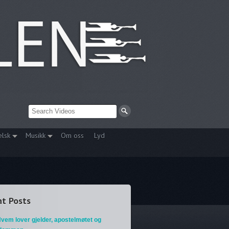
elsk
Musikk
Om oss
Lyd
t Posts
vem lover gjelder, apostelmøtet og