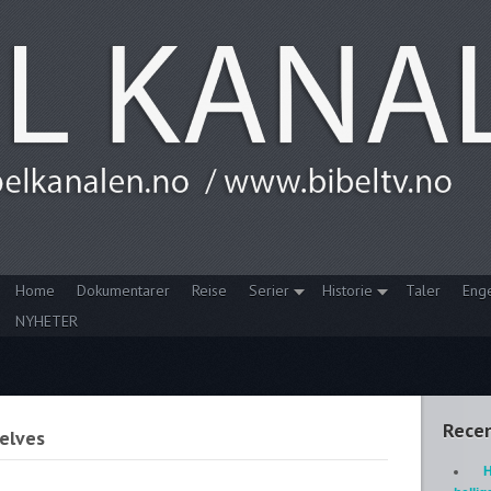
Home
Dokumentarer
Reise
Serier
Historie
Taler
Eng
NYHETER
Recen
elves
H