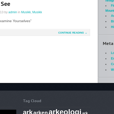
helli
 See
Fi
Mount
013
by
admin
in
Musikk
,
Musikk
A
Examine Yourselves”
Bi
H
CONTINUE READING →
Meta
Lo
En
C
W
Tag Cloud
arkeologi
ark
arken
ark