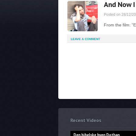
And Now I
Posted on
28/12/2
From the film: “
LEAVE A COMMENT
Recent Videos
Den bibelske byen Dothan