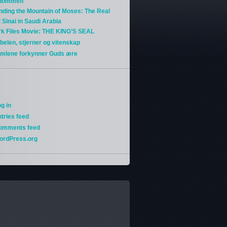
gdommen
nding the Mountain of Moses: The Real
 Sinai in Saudi Arabia
rk Files Movie: THE KING’S SEAL
belen, stjerner og vitenskap
imlene forkynner Guds ære
g in
tries feed
omments feed
ordPress.org