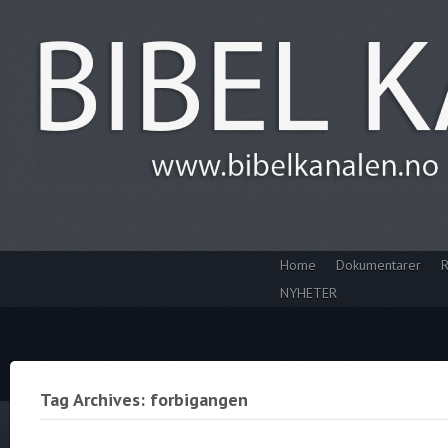
Home
Dokumentarer
R
NYHETER
Tag Archives: forbigangen