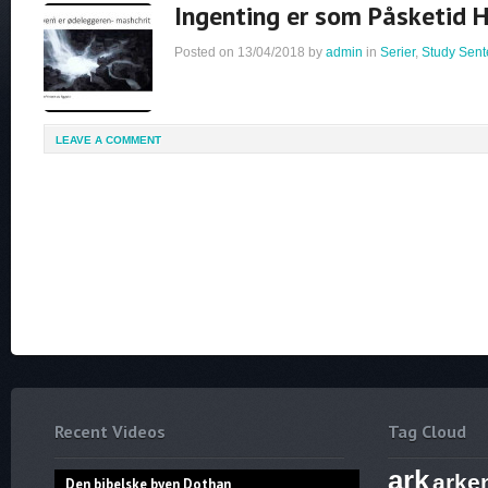
Ingenting er som Påsketid H
Posted on
13/04/2018
by
admin
in
Serier
,
Study Sent
LEAVE A COMMENT
Recent Videos
Tag Cloud
ark
arke
Den bibelske byen Dothan