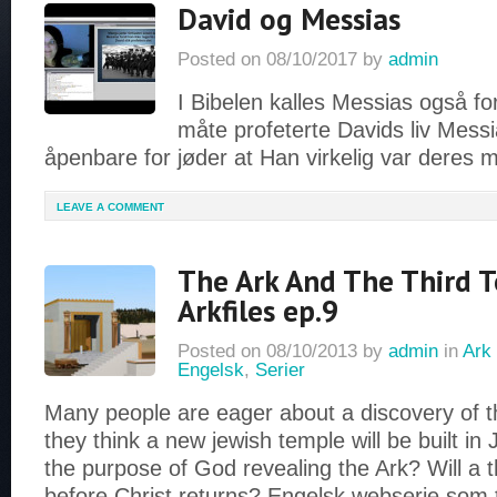
David og Messias
Posted on
08/10/2017
by
admin
I Bibelen kalles Messias også for
måte profeterte Davids liv Mess
åpenbare for jøder at Han virkelig var deres 
LEAVE A COMMENT
The Ark And The Third 
Arkfiles ep.9
Posted on
08/10/2013
by
admin
in
Ark 
Engelsk
,
Serier
Many people are eager about a discovery of 
they think a new jewish temple will be built in 
the purpose of God revealing the Ark? Will a t
before Christ returns? Engelsk webserie som 