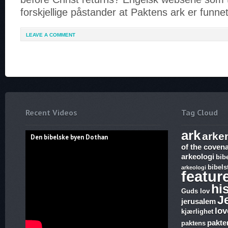
forskjellige påstander at Paktens ark er funne
LEAVE A COMMENT
Recent Videos
Tag Cloud
ark
arke
Den bibelske byen Dothan
of the coven
arkeologi
bib
bibels
arkeologi
featur
hi
Guds lov
J
jerusalem
lov
kjærlighet
pakte
paktens