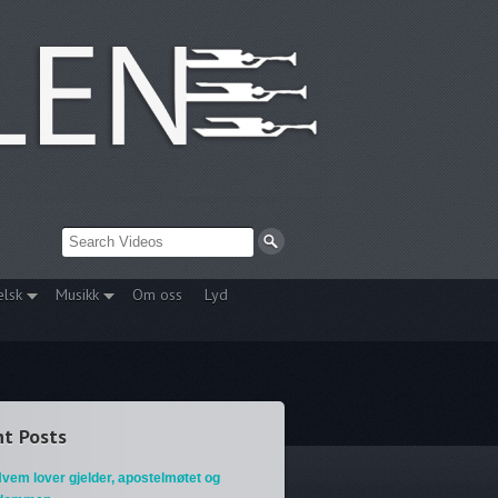
elsk
Musikk
Om oss
Lyd
t Posts
vem lover gjelder, apostelmøtet og