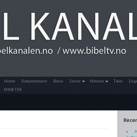
Home
Dokumentarer
Reise
Serier
Historie
Taler
Eng
NYHETER
Recen
H