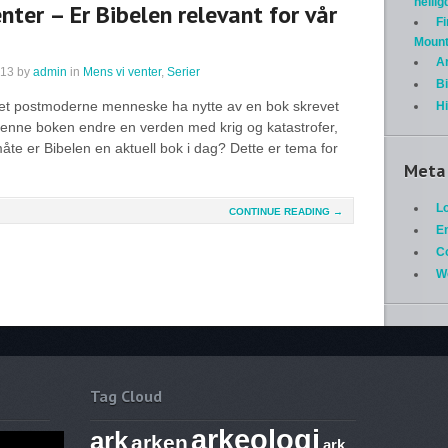
helli
nter – Er Bibelen relevant for vår
Fi
Mount
A
013
by
admin
in
Mens vi venter
,
Serier
Bi
et postmoderne menneske ha nytte av en bok skrevet
H
enne boken endre en verden med krig og katastrofer,
åte er Bibelen en aktuell bok i dag? Dette er tema for
Meta
Lo
CONTINUE READING →
En
C
W
Tag Cloud
arkeologi
ark
arken
ark