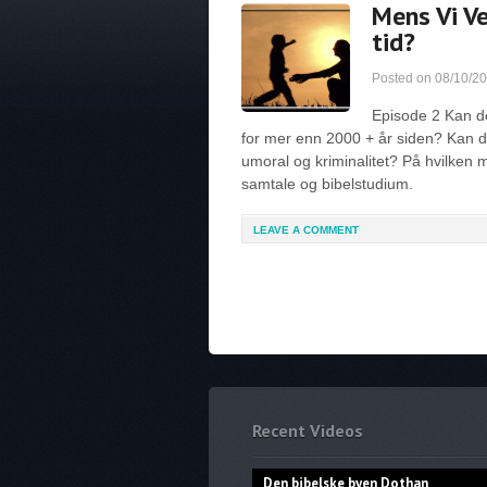
Mens Vi Ve
tid?
Posted on
08/10/2
Episode 2 Kan d
for mer enn 2000 + år siden? Kan d
umoral og kriminalitet? På hvilken m
samtale og bibelstudium.
LEAVE A COMMENT
Recent Videos
Den bibelske byen Dothan