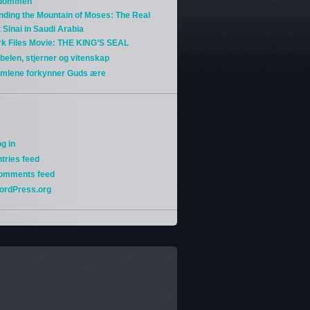
gdommen
nding the Mountain of Moses: The Real
 Sinai in Saudi Arabia
rk Files Movie: THE KING’S SEAL
belen, stjerner og vitenskap
imlene forkynner Guds ære
g in
tries feed
omments feed
ordPress.org