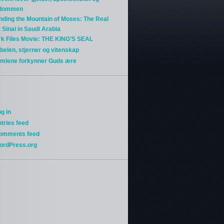
gdommen
nding the Mountain of Moses: The Real
 Sinai in Saudi Arabia
rk Files Movie: THE KING’S SEAL
belen, stjerner og vitenskap
imlene forkynner Guds ære
g in
tries feed
omments feed
ordPress.org