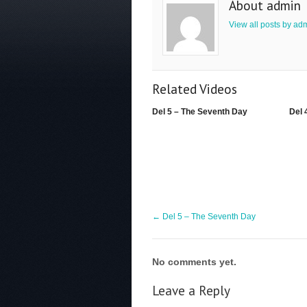
About admin
View all posts by ad
Related Videos
Del 5 – The Seventh Day
Del 
←
Del 5 – The Seventh Day
No comments yet.
Leave a Reply