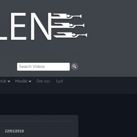
elsk
Musikk
Om oss
Lyd
22/01/2018