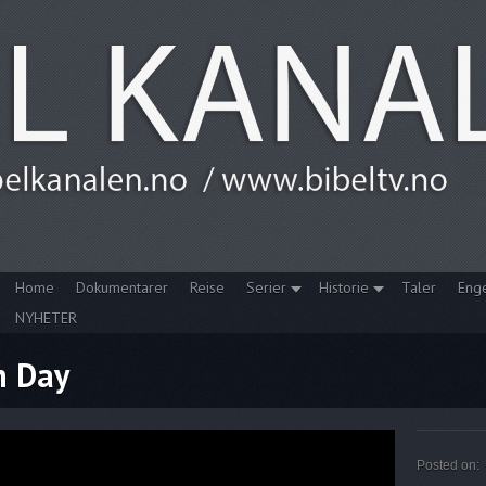
Home
Dokumentarer
Reise
Serier
Historie
Taler
Eng
NYHETER
h Day
Posted on: