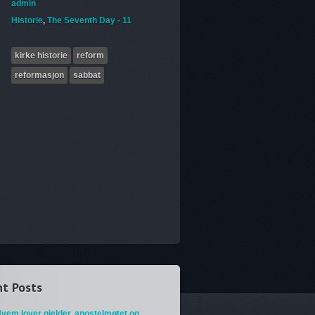
admin
Historie
,
The Seventh Day - 11
kirke historie
reform
reformasjon
sabbat
t Posts
vem lover gjelder, apostelmøtet og