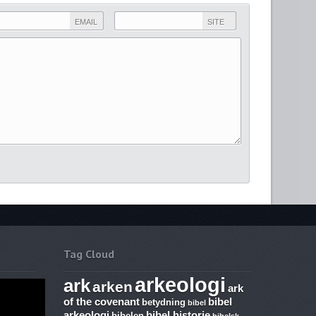
EMAIL
SITE
Tag Cloud
arkeologi
ark
arken
ark
of the covenant
bibel
betydning
bibel
arkeologi
bibel historie
bibelen