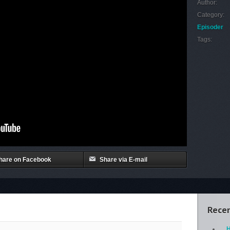
Author:
Category:
Episoder
Tags:
hare on Facebook
Share via E-mail
Recen
H