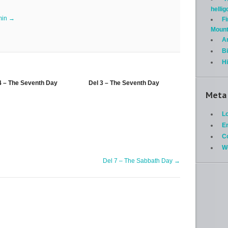
helli
min
→
Fi
Mount
A
Bi
H
4 – The Seventh Day
Del 3 – The Seventh Day
Meta
Lo
En
C
W
Del 7 – The Sabbath Day
→