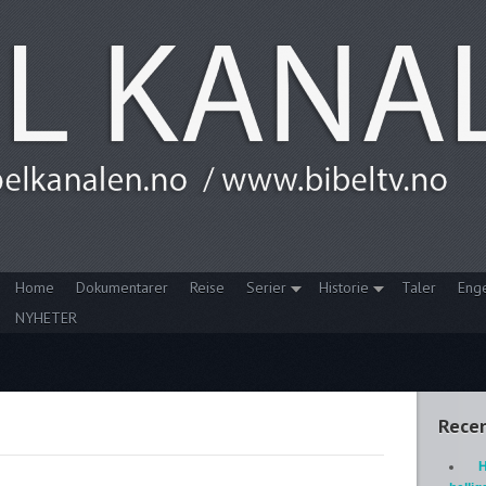
Home
Dokumentarer
Reise
Serier
Historie
Taler
Eng
NYHETER
Recen
H