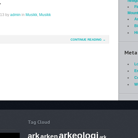
helli
r
Fi
Mount
013
by
admin
in
Musikk
,
Musikk
A
Bi
H
CONTINUE READING →
Meta
Lo
En
C
W
Tag Cloud
arkeologi
ark
arken
ark