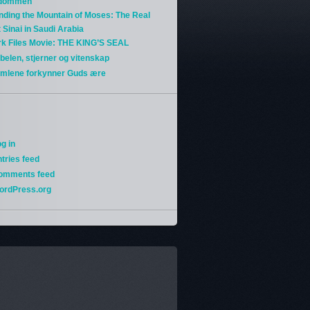
gdommen
nding the Mountain of Moses: The Real
 Sinai in Saudi Arabia
rk Files Movie: THE KING’S SEAL
belen, stjerner og vitenskap
imlene forkynner Guds ære
g in
tries feed
omments feed
ordPress.org