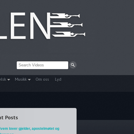
elsk
Musikk
Om oss
Lyd
t Posts
vem lover gjelder, apostelmøtet og