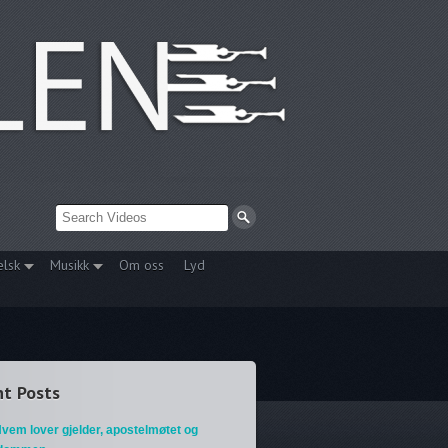
elsk
Musikk
Om oss
Lyd
t Posts
vem lover gjelder, apostelmøtet og