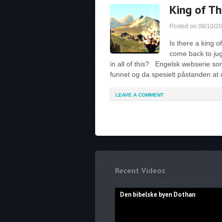
King of Th
Posted on
08/10/2
Is there a king o
come back to jug
in all of this? Engelsk webserie som
funnet og da spesielt påstanden at
LEAVE A COMMENT
Recent Videos
Den bibelske byen Dothan