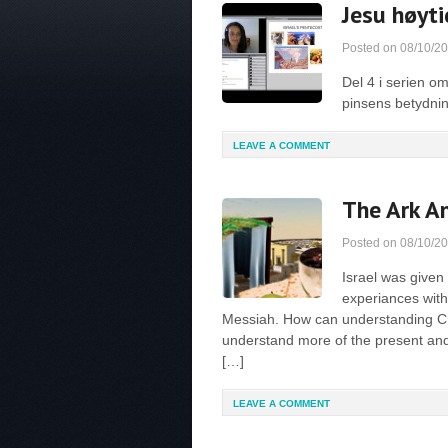
Jesu høyti
Posted on
08/10/2
Del 4 i serien o
pinsens betydning
LEAVE A COMMENT
The Ark An
Posted on
08/10/2
Israel was given
experiances with
Messiah. How can understanding Chr
understand more of the present and
[…]
LEAVE A COMMENT