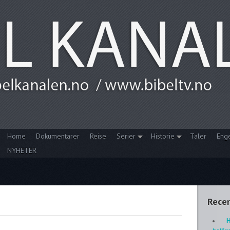
Home
Dokumentarer
Reise
Serier
Historie
Taler
Eng
NYHETER
Recen
H