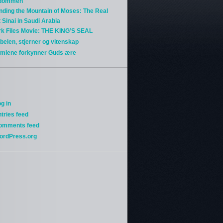
gdommen
nding the Mountain of Moses: The Real
 Sinai in Saudi Arabia
rk Files Movie: THE KING’S SEAL
belen, stjerner og vitenskap
imlene forkynner Guds ære
g in
tries feed
omments feed
ordPress.org