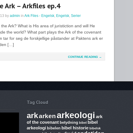
e Ark – Arkfiles ep.4
013
by
admin
in
Ark Files - Engelsk
,
Engelsk
,
Serier
f the Ark? What is His area of juristiction and will He
de the world? What part plays the Ark of the covenant
 tar for seg de forskjellige påstander at Paktens ark er
 den […]
CONTINUE READING →
Tag Cloud
arkeologi
ark
arken
ark
of the covenant
bibel
betydning
bibel
arkeologi
bibel historie
bibelen
bibelsk